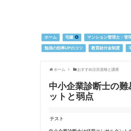
ホーム
宅建
マンション管理士・管
勉強の効率UPのコツ
教育給付金制度
ホーム
おすすめ注目資格と講座
中小企業診断士の難
ットと弱点
テスト