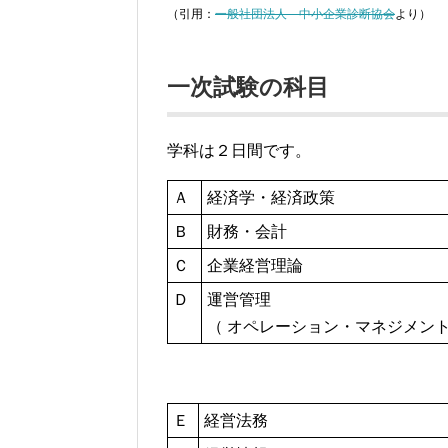
（引用：
一般社団法人 中小企業診断協会
より）
一次試験の科目
学科は２日間です。
Ａ
経済学・経済政策
Ｂ
財務・会計
Ｃ
企業経営理論
Ｄ
運営管理
（ オペレーション・マネジメント
Ｅ
経営法務