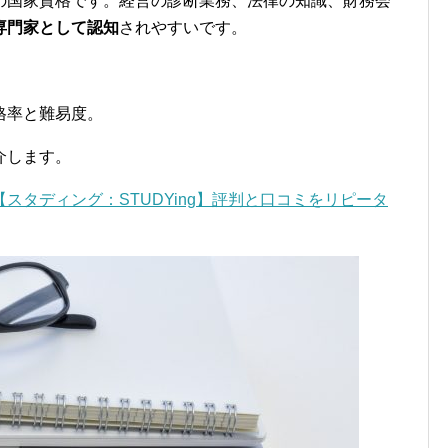
の国家資格です。経営の診断業務、法律の知識、財務会
専門家として認知
されやすいです。
格率と難易度。
介します。
【スタディング：STUDYing】評判と口コミをリピータ