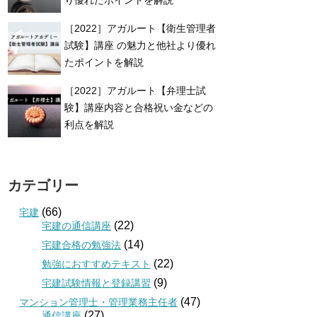
［2022］アガルート【衛生管理者
試験】講座 の魅力と他社より優れ
たポイントを解説
［2022］アガルート【弁理士試
験】講座内容と合格祝い金などの
利点を解説
カテゴリー
(66)
宅建
(22)
宅建の通信講座
(14)
宅建合格の勉強法
(22)
勉強におすすめテキスト
(9)
宅建試験情報と登録講習
(47)
マンション管理士・管理業務主任者
(27)
通信講座