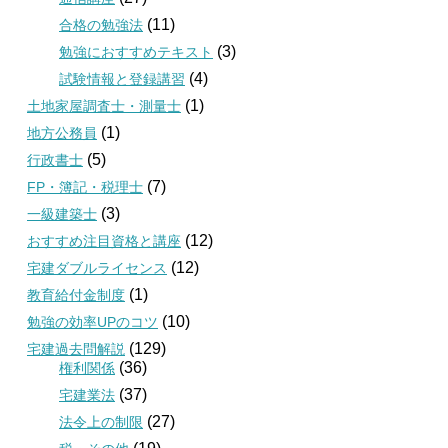
(11)
合格の勉強法
(3)
勉強におすすめテキスト
(4)
試験情報と登録講習
(1)
土地家屋調査士・測量士
(1)
地方公務員
(5)
行政書士
(7)
FP・簿記・税理士
(3)
一級建築士
(12)
おすすめ注目資格と講座
(12)
宅建ダブルライセンス
(1)
教育給付金制度
(10)
勉強の効率UPのコツ
(129)
宅建過去問解説
(36)
権利関係
(37)
宅建業法
(27)
法令上の制限