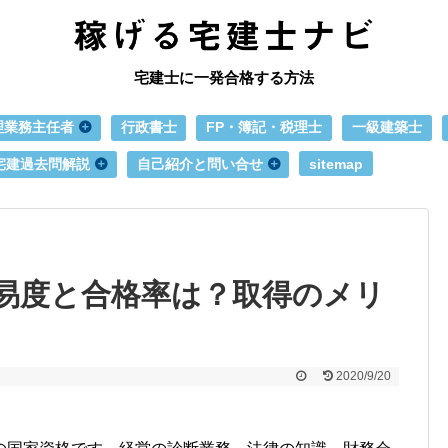
宅建士に一発合格する方法
理業務主任者
行政書士
FP・簿記・税理士
一級建築士
宅建過去問解説
自己紹介と問い合せ
sitemap
易度と合格率は？取得のメリ
2020/9/20