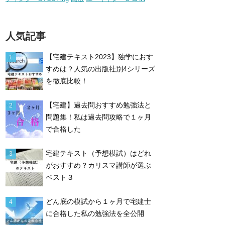
人気記事
【宅建テキスト2023】独学におす
すめは？人気の出版社別4シリーズ
を徹底比較！
【宅建】過去問おすすめ勉強法と
問題集！私は過去問攻略で１ヶ月
で合格した
宅建テキスト（予想模試）はどれ
がおすすめ？カリスマ講師が選ぶ
ベスト３
どん底の模試から１ヶ月で宅建士
に合格した私の勉強法を全公開