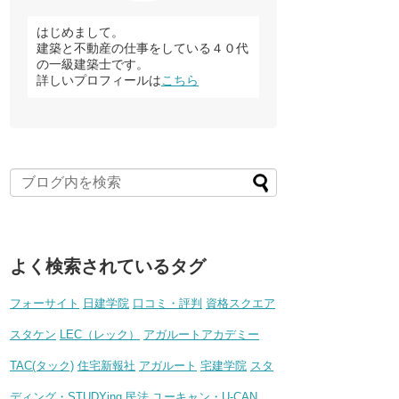
はじめまして。
建築と不動産の仕事をしている４０代
の一級建築士です。
詳しいプロフィールは
こちら
よく検索されているタグ
フォーサイト
日建学院
口コミ・評判
資格スクエア
スタケン
LEC（レック）
アガルートアカデミー
TAC(タック)
住宅新報社
アガルート
宅建学院
スタ
ディング・STUDYing
民法
ユーキャン・U-CAN