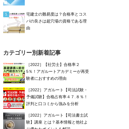
宅建士の難易度は？合格率とコス
パの良さは超穴場の資格である理
由
カテゴリー別新着記事
［2022］【社労士】合格率２
5％！アガルートアカデミーが再受
験者におすすめの理由
［2022］アガルート【司法試験・
予備試験】合格占有率４７.８％！
評判と口コミから強みを分析
［2022］アガルート【司法書士試
験】講座 とは？基本情報と他社よ
り優れたポイントを解説