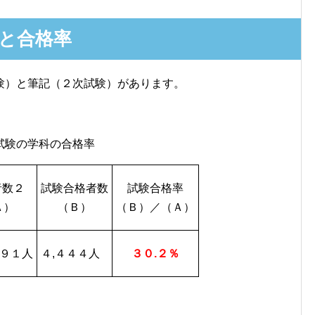
と合格率
験）と筆記（２次試験）があります。
試験の学科の合格率
者数２
試験合格者数
試験合格率
Ａ）
（Ｂ）
（Ｂ）／（Ａ）
６９１人
４,４４４人
３０.２％