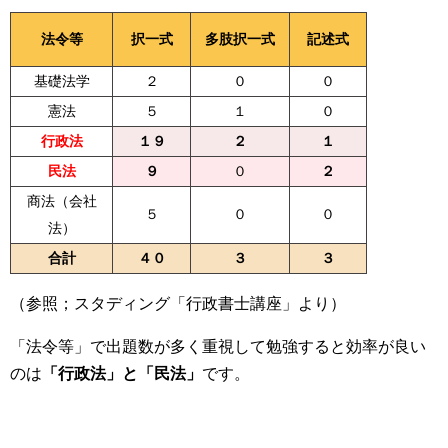
法令等
択一式
多肢択一式
記述式
基礎法学
２
０
０
憲法
５
１
０
行政法
１９
２
１
民法
９
０
２
商法（会社
５
０
０
法）
合計
４０
３
３
（参照；スタディング「行政書士講座」より）
「法令等」で出題数が多く重視して勉強すると効率が良い
のは
「行政法」と「民法」
です。