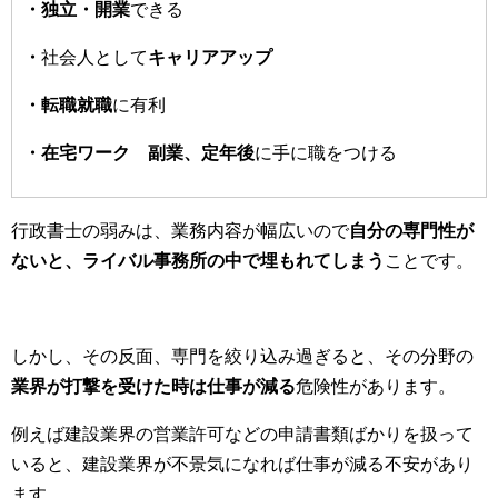
・独立・開業
できる
・
社会人として
キャリアアップ
・転職就職
に有利
・在宅ワーク 副業、定年後
に手に職をつける
行政書士の弱みは、業務内容が幅広いので
自分の専門性が
ないと、ライバル事務所の中で埋もれてしまう
ことです。
しかし、その反面、専門を絞り込み過ぎると、その分野の
業界が打撃を受けた時は仕事が減る
危険性があります。
例えば建設業界の営業許可などの申請書類ばかりを扱って
いると、建設業界が不景気になれば仕事が減る不安があり
ます。