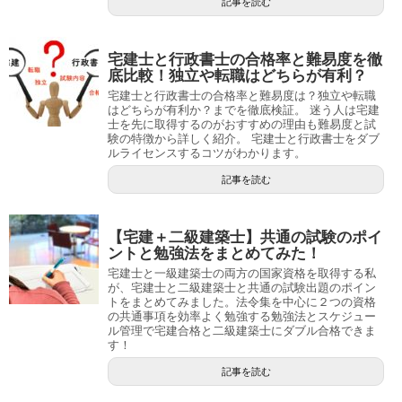
記事を読む
宅建士と行政書士の合格率と難易度を徹
底比較！独立や転職はどちらが有利？
宅建士と行政書士の合格率と難易度は？独立や転職
はどちらが有利か？までを徹底検証。 迷う人は宅建
士を先に取得するのがおすすめの理由も難易度と試
験の特徴から詳しく紹介。 宅建士と行政書士をダブ
ルライセンスするコツがわかります。
記事を読む
【宅建＋二級建築士】共通の試験のポイ
ントと勉強法をまとめてみた！
宅建士と一級建築士の両方の国家資格を取得する私
が、宅建士と二級建築士と共通の試験出題のポイン
トをまとめてみました。法令集を中心に２つの資格
の共通事項を効率よく勉強する勉強法とスケジュー
ル管理で宅建合格と二級建築士にダブル合格できま
す！
記事を読む