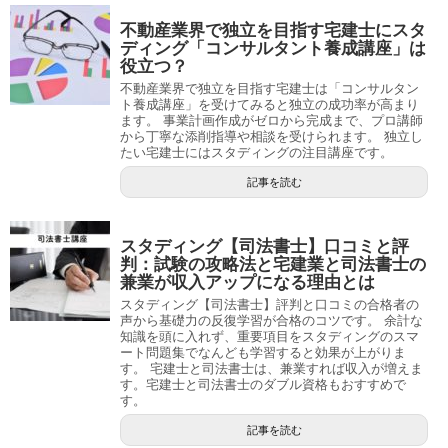
不動産業界で独立を目指す宅建士にスタ
ディング「コンサルタント養成講座」は
役立つ？
不動産業界で独立を目指す宅建士は「コンサルタン
ト養成講座」を受けてみると独立の成功率が高まり
ます。 事業計画作成がゼロから完成まで、プロ講師
から丁寧な添削指導や相談を受けられます。 独立し
たい宅建士にはスタディングの注目講座です。
記事を読む
スタディング【司法書士】口コミと評
判：試験の攻略法と宅建業と司法書士の
兼業が収入アップになる理由とは
スタディング【司法書士】評判と口コミの合格者の
声から基礎力の反復学習が合格のコツです。 余計な
知識を頭に入れず、重要項目をスタディングのスマ
ート問題集でなんども学習すると効果が上がりま
す。 宅建士と司法書士は、兼業すれば収入が増えま
す。宅建士と司法書士のダブル資格もおすすめで
す。
記事を読む