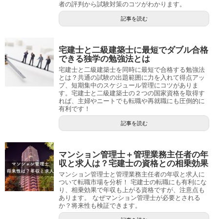
者の評判から試験対策のコツがわかります。
記事を読む
宅建士と二級建築士に最短でダブル合格
できる独学の勉強法とは
宅建士と二級建築士を同時に最短で合格する勉強法
とは？共通の試験の出題範囲に力を入れて得点アッ
プ、短期集中のスケジュール管理にコツがありま
す。宅建士と二級建築士の２つの国家資格を取得す
れば、主婦やニートでも転職や再就職にも圧倒的に
有利です！
記事を読む
マンション管理士＋管理業務主任者の年
収と求人は？宅建士の資格との相乗効果
マンション管理士と管理業務主任者の年収と求人に
ついて転職市場を分析！ 宅建士の転職にも有利にな
り、相乗効果で年収も上がる資格ですが、注意点も
あります。 なぜマンション管理士が必要とされる
か？将来性も検証できます。