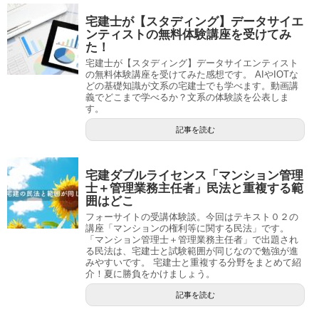
宅建士が【スタディング】データサイエ
ンティストの無料体験講座を受けてみ
た！
宅建士が【スタディング】データサイエンティスト
の無料体験講座を受けてみた感想です。 AIやIOTな
どの基礎知識が文系の宅建士でも学べます。動画講
義でどこまで学べるか？文系の体験談を公表しま
す。
記事を読む
宅建ダブルライセンス「マンション管理
士＋管理業務主任者」民法と重複する範
囲はどこ
フォーサイトの受講体験談。今回はテキスト０２の
講座「マンションの権利等に関する民法」です。
「マンション管理士＋管理業務主任者」で出題され
る民法は、宅建士と試験範囲が同じなので勉強が進
みやすいです。 宅建士と重複する分野をまとめて紹
介！夏に勝負をかけましょう。
記事を読む