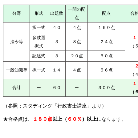
一問の配
分野
形式
出題数
配点
合
点
択一式
４０
４点
１６０点
多肢選
１
法令等
３
８点
２４点
択式
（
記述式
３
２０点
６０点
一般知識等
択一式
１４
４点
５６点
（
１
合計
ー
６０
ー
３００点
（
（参照；スタディング「行政書士講座」より）
★合格点は、
１８０点
以上（
６０％
）以上
になります。